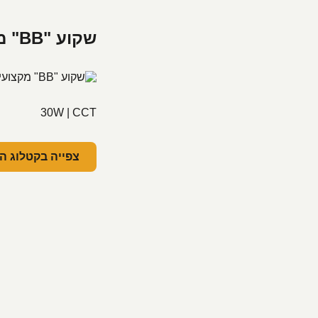
שקוע "BB" מקצועי עגול שחור 30W CCT
30W | CCT
צפייה בקטלוג ה